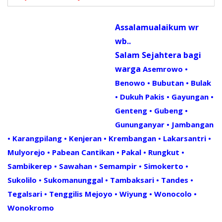
Assalamualaikum wr
wb..
Salam Sejahtera bagi
warga
Asemrowo •
Benowo • Bubutan • Bulak
• Dukuh Pakis • Gayungan •
Genteng • Gubeng •
Gununganyar • Jambangan
• Karangpilang • Kenjeran • Krembangan • Lakarsantri •
Mulyorejo • Pabean Cantikan • Pakal • Rungkut •
Sambikerep • Sawahan • Semampir • Simokerto •
Sukolilo • Sukomanunggal • Tambaksari • Tandes •
Tegalsari • Tenggilis Mejoyo • Wiyung • Wonocolo •
Wonokromo