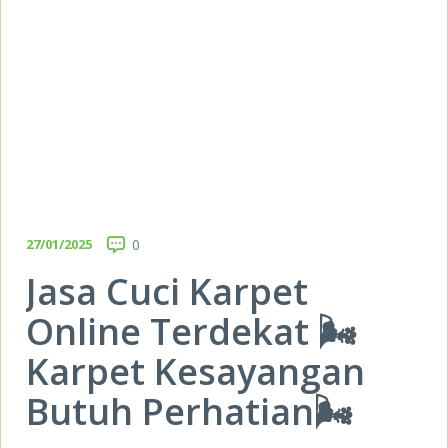
27/01/2025
0
Jasa Cuci Karpet
Online Terdekat 🌬️
Karpet Kesayangan
Butuh Perhatian🌬️